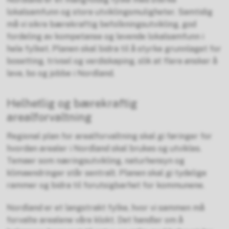
lokalsamfunn og store utviklingsmuligheter. Samtidig
må vi sikre bærekraftig befolkningsutvikling, god
fordeling av kompetanse og levende lokalsamfunn i
hele fylket. Planen skal bidra til å styrke grunnlaget for
bosetting, trivsel og verdiskaping, slik at flere ønsker å
leve, bo og jobbe i Nordland.
Helhetlig og bærekraftig
arealforvaltning
Regional plan for arealforvaltning skal gi føringer for
hvordan arealer i Nordland skal brukes og utvikles.
Temaer som næringsutvikling, naturhensyn og
klimaendringer står sentralt. Planen skal gi tydelige
rammer og bidra til forutsigbarhet for kommunene.
Nordland er et langstrakt fylke, hvor vi sammen må
forvalte arealene våre klokt. Det handler om å