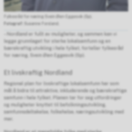
Fylkesråd for næring Svein Øien Eggesvik (Sp).
Susanne Forsland.
– Nordland er fullt av muligheter, og sammen kan vi
legge grunnlaget for sterke lokalsamfunn og en
bærekraftig utvikling i hele fylket, forteller fylkesråd
for næring, Svein Øien Eggesvik (Sp).
Et livskraftig Nordland
Regional plan for livskraftige lokalsamfunn har som
mål å bidra til attraktive, inkluderende og bærekraftige
samfunn i hele fylket. Planen tar for seg utfordringer
og muligheter knyttet til befolkningsutvikling,
samfunnsdeltakelse, folkehelse, næringsutvikling med
mer.
Nordland er et mangfoldig fylke med sterke