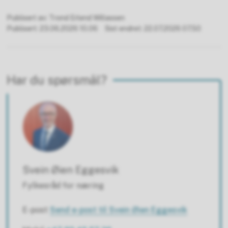
Publisert av
Trond Erlend Willassen
Publisert
23.06.2026 10.06
Sist endret
22.07.2026 07.50
Har du spørsmål?
Svein Øien Eggesvik
Fylkesråd for næring
E-post
Send e-post
til Svein Øien Eggesvik