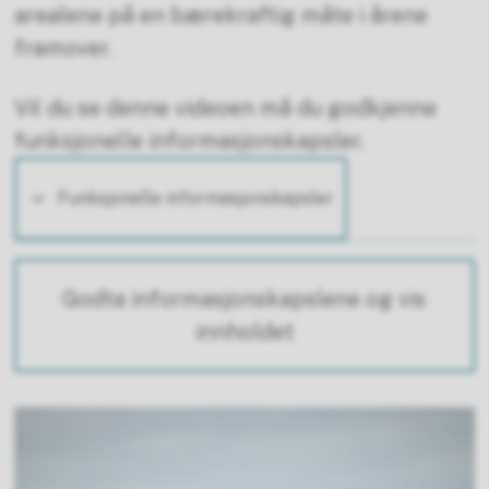
arealene på en bærekraftig måte i årene
framover.
Vil du se denne videoen må du godkjenne
funksjonelle informasjonskapsler.
Funksjonelle informasjonskapsler
Godta informasjonskapslene og vis
innholdet