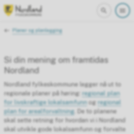
Nordland fylkeskommune
Du er her:
Planer og planlegging
Si din mening om framtidas
Nordland
Nordland fylkeskommune legger nå ut to
regionale planer på høring:
regional plan
for livskraftige lokalsamfunn
og
regional
plan for arealforvaltning
. De to planene
skal sette retning for hvordan vi i Nordland
skal utvikle gode lokalsamfunn og forvalte