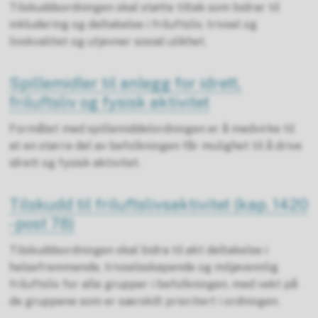
Tilskuddsordningen skal støtte tiltak som bidrar til
inkludering og deltakelse i friluftsliv, trivsel og
livskvalitet og utjevner sosial ulikhet.
Spillemidler til anlegg for idrett,
friluftsliv og fysisk aktivitet
Formålet med spillemiddelordningen er å medvirke til
at en større del av befolkningen får mulighet til å drive
idrett og fysisk aktivitet.
Tilskudd til friluftslivsaktivitet (kap. 1420
- post 78)
Tilskuddsordningen skal bidra til økt deltakelse i
helsefremmende, trivselsskapende og miljøvennlig
friluftsliv for alle grupper i befolkningen, med vekt på
de gruppene som er særskilt prioritert i ordningen.