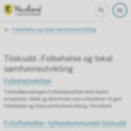
Nordland fylkeskommune
Du er her:
Folkehelse og lokal samfunnsutvikling
Tilskudd - Folkehelse og lokal
samfunnsutvikling
Folkehelsetiltak
Tilskuddsordningen Folkehelsetiltak skal støtte
prosjekter, tiltak og aktiviteter som stimulerer til god
folkehelse og lokal samfunnsutvikling i Nordland.
Friluftsmidler - fylkeskommunalt tilskudd