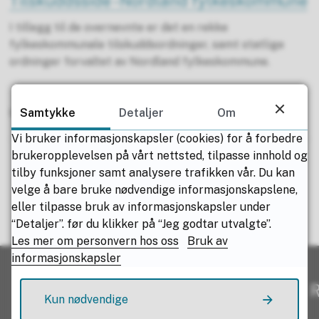
Tilskuddsside - Nordland fylkeskommune
I tillegg til de overnevnte er det en rekke
fylkeskommunale tilskuddsordninger, samt statlige
ordninger forvaltet av Nordland fylkeskommune.
Samtykke
Detaljer
Om
Sist endret
04.02.2026 12.28
Vi bruker informasjonskapsler (cookies) for å forbedre
brukeropplevelsen på vårt nettsted, tilpasse innhold og
tilby funksjoner samt analysere trafikken vår. Du kan
velge å bare bruke nødvendige informasjonskapslene,
eller tilpasse bruk av informasjonskapsler under
Fant du det du lette etter?
“Detaljer”. før du klikker på “Jeg godtar utvalgte”.
Les mer om personvern hos oss
Bruk av
informasjonskapsler
Ja
Nei
R
Kun nødvendige