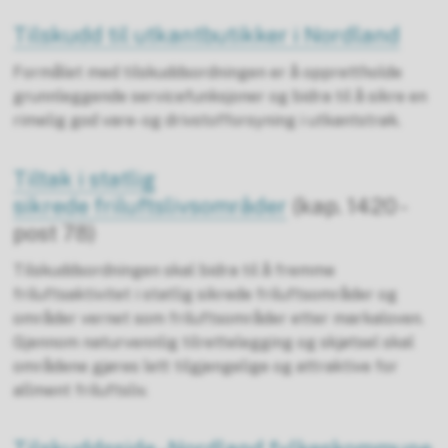
Tilskudd til utkantbutikker i Nordland
Formålet med tilskuddsordningen er å opprettholde
grunnleggende servicefunksjoner og bidra til å sikre en
rimelig god vare- og drivstofforsyning i utkantstrøk.
Tiltak i statlig
sikrede friluftslivsområder
(kap. 1420 -
post 78)
Tilskuddsordningen skal bidra til å fremme
friluftsaktivitet i statlig sikrede friluftsområder og
områder vernet som friluftsområder etter markaloven.
Gjennom naturvennlig tilrettelegging og skjøtsel skal
områdene gjøres lett tilgjengelige og attraktive for
allment friluftsliv.